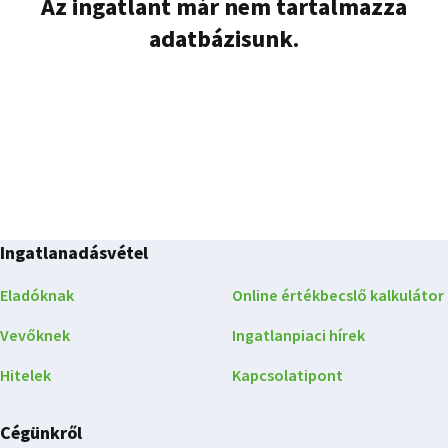
Az ingatlant már nem tartalmazza
adatbázisunk.
Ingatlanadásvétel
Eladóknak
Online értékbecslő kalkulátor
Vevőknek
Ingatlanpiaci hírek
Hitelek
Kapcsolatipont
Cégünkről