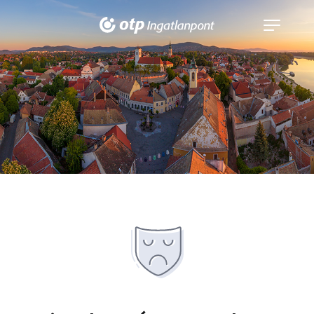
Navigáció
kinyitása