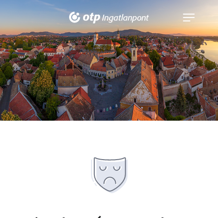
Navigáció
kinyitása