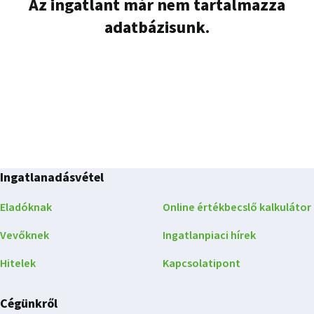
Az ingatlant már nem tartalmazza
adatbázisunk.
Ingatlanadásvétel
Eladóknak
Online értékbecslő kalkulátor
Vevőknek
Ingatlanpiaci hírek
Hitelek
Kapcsolatipont
Cégünkről