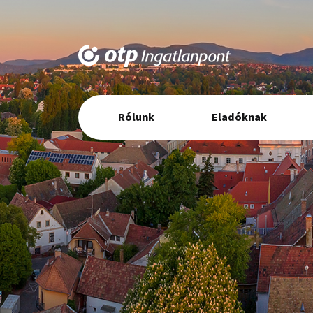
Elsődleges
Rólunk
Eladóknak
navigáció