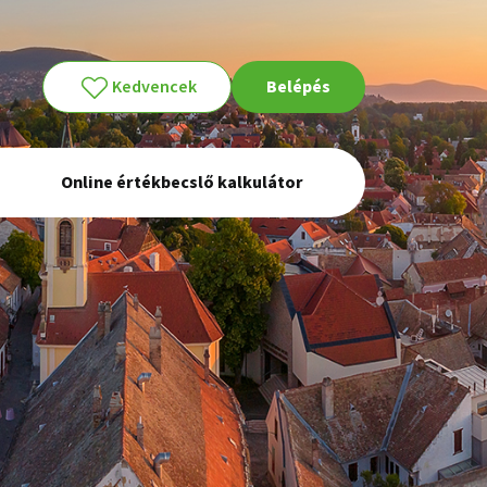
Kedvencek
Belépés
Online értékbecslő kalkulátor