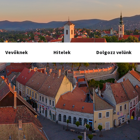
Vevőknek
Hitelek
Dolgozz velünk