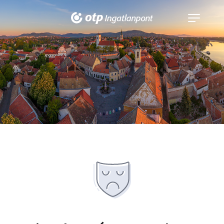
Navigáció
kinyitása