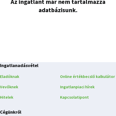
Az ingatlant már nem tartalmazza
adatbázisunk.
Ingatlanadásvétel
Eladóknak
Online értékbecslő kalkulátor
Vevőknek
Ingatlanpiaci hírek
Hitelek
Kapcsolatipont
Cégünkről