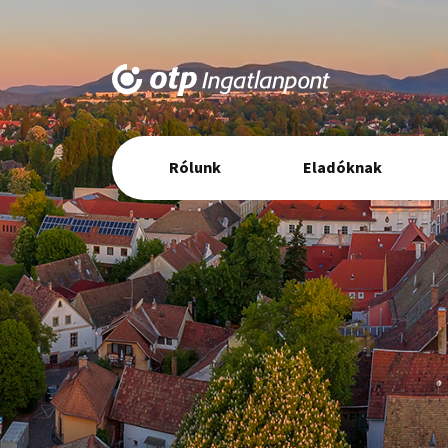
Elsődleges
Rólunk
Eladóknak
navigáció