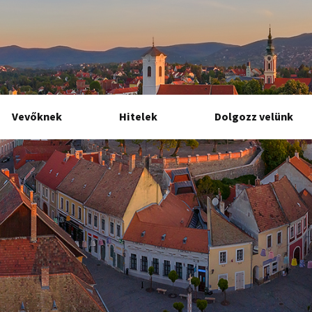
Vevőknek
Hitelek
Dolgozz velünk