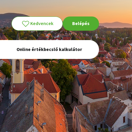
Kedvencek
Belépés
Online értékbecslő kalkulátor