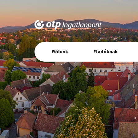
Elsődleges
Rólunk
Eladóknak
navigáció