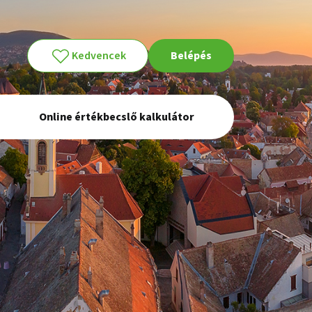
Kedvencek
Belépés
Online értékbecslő kalkulátor