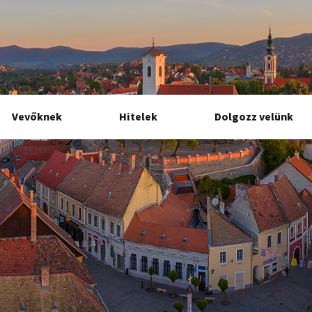
Vevőknek
Hitelek
Dolgozz velünk