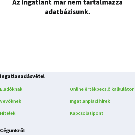
Az ingatlant már nem tartalmazza
adatbázisunk.
Ingatlanadásvétel
Eladóknak
Online értékbecslő kalkulátor
Vevőknek
Ingatlanpiaci hírek
Hitelek
Kapcsolatipont
Cégünkről