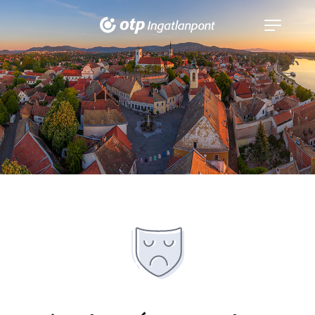
Navigáció
kinyitása