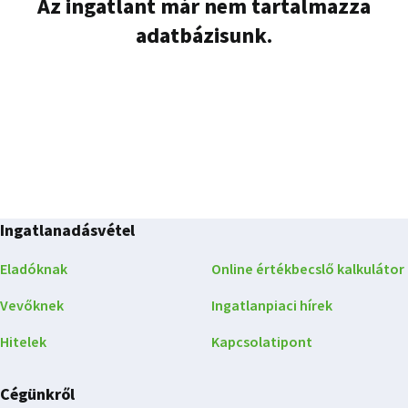
Az ingatlant már nem tartalmazza
adatbázisunk.
Ingatlanadásvétel
Eladóknak
Online értékbecslő kalkulátor
Vevőknek
Ingatlanpiaci hírek
Hitelek
Kapcsolatipont
Cégünkről