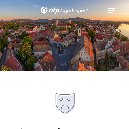
Navigáció
kinyitása