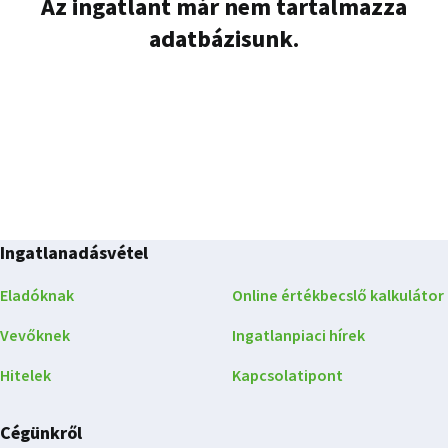
Az ingatlant már nem tartalmazza
adatbázisunk.
Ingatlanadásvétel
Eladóknak
Online értékbecslő kalkulátor
Vevőknek
Ingatlanpiaci hírek
Hitelek
Kapcsolatipont
Cégünkről