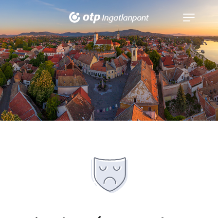
Navigáció
kinyitása