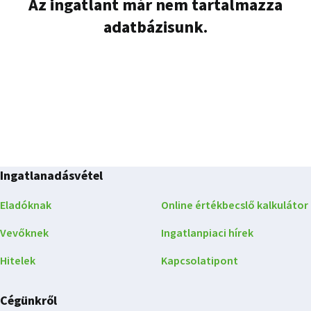
Az ingatlant már nem tartalmazza
adatbázisunk.
Ingatlanadásvétel
Eladóknak
Online értékbecslő kalkulátor
Vevőknek
Ingatlanpiaci hírek
Hitelek
Kapcsolatipont
Cégünkről