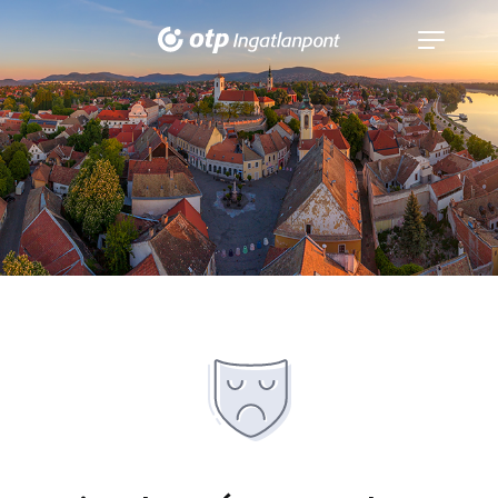
Navigáció
kinyitása