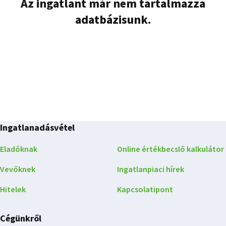
Az ingatlant már nem tartalmazza
adatbázisunk.
Ingatlanadásvétel
Eladóknak
Online értékbecslő kalkulátor
Vevőknek
Ingatlanpiaci hírek
Hitelek
Kapcsolatipont
Cégünkről