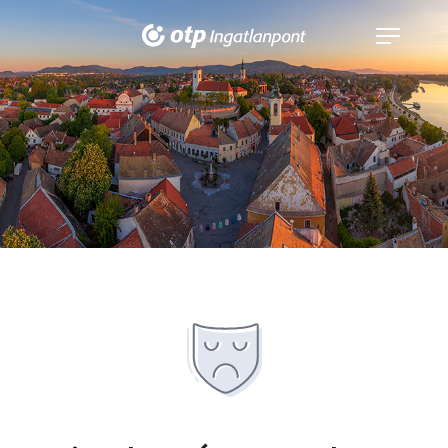
Navigáció
kinyitása