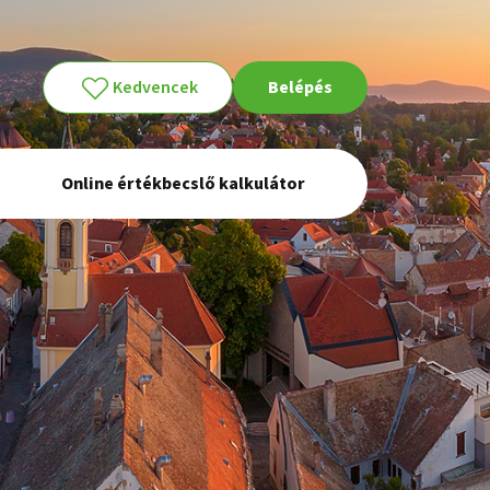
Kedvencek
Belépés
Online értékbecslő kalkulátor