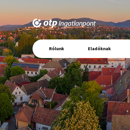
Elsődleges
Rólunk
Eladóknak
navigáció