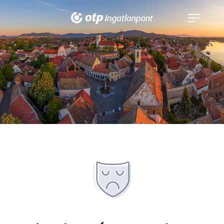
Navigáció
kinyitása