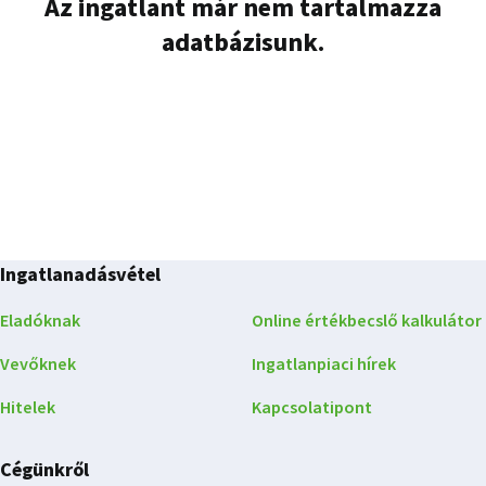
Az ingatlant már nem tartalmazza
adatbázisunk.
Ingatlanadásvétel
Eladóknak
Online értékbecslő kalkulátor
Vevőknek
Ingatlanpiaci hírek
Hitelek
Kapcsolatipont
Cégünkről