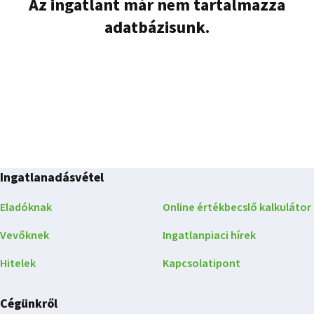
Az ingatlant már nem tartalmazza
adatbázisunk.
Ingatlanadásvétel
Eladóknak
Online értékbecslő kalkulátor
Vevőknek
Ingatlanpiaci hírek
Hitelek
Kapcsolatipont
Cégünkről