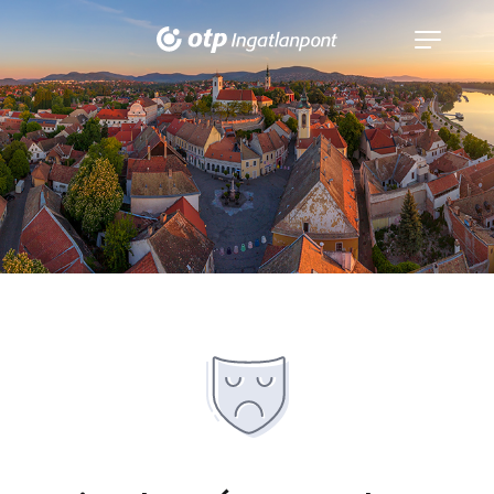
Navigáció
kinyitása