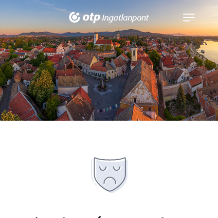
Navigáció
kinyitása