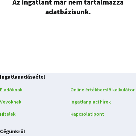
Az ingatlant már nem tartalmazza
adatbázisunk.
Ingatlanadásvétel
Eladóknak
Online értékbecslő kalkulátor
Vevőknek
Ingatlanpiaci hírek
Hitelek
Kapcsolatipont
Cégünkről