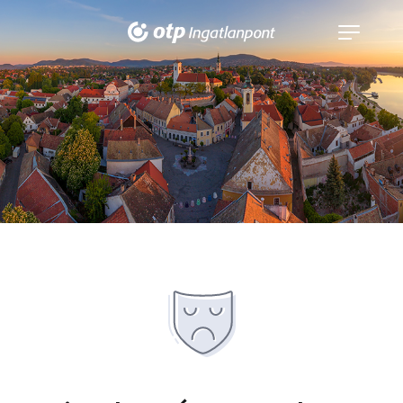
Navigáció
kinyitása