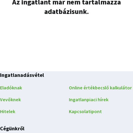
Az ingatlant már nem tartalmazza
adatbázisunk.
Ingatlanadásvétel
Eladóknak
Online értékbecslő kalkulátor
Vevőknek
Ingatlanpiaci hírek
Hitelek
Kapcsolatipont
Cégünkről