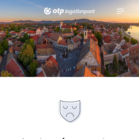
Navigáció
kinyitása