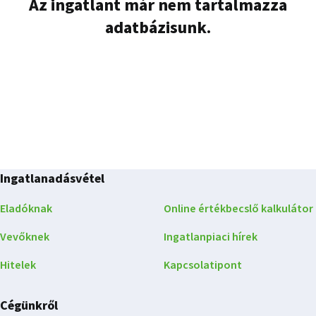
Az ingatlant már nem tartalmazza
adatbázisunk.
Ingatlanadásvétel
Eladóknak
Online értékbecslő kalkulátor
Vevőknek
Ingatlanpiaci hírek
Hitelek
Kapcsolatipont
Cégünkről