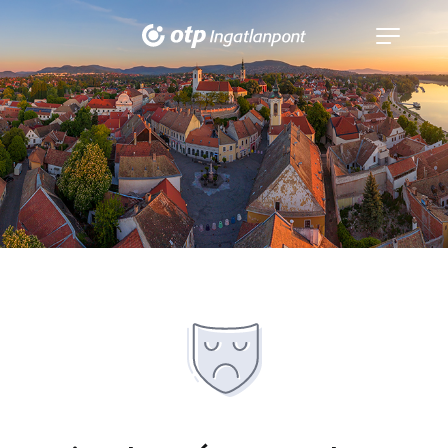
Navigáció
kinyitása