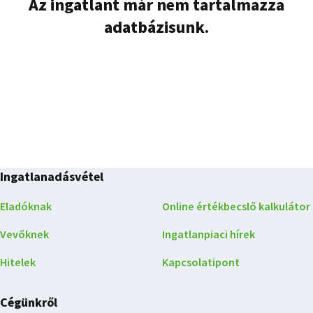
Az ingatlant már nem tartalmazza
adatbázisunk.
Ingatlanadásvétel
Eladóknak
Online értékbecslő kalkulátor
Vevőknek
Ingatlanpiaci hírek
Hitelek
Kapcsolatipont
Cégünkről