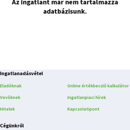
Az ingatlant már nem tartalmazza
adatbázisunk.
Ingatlanadásvétel
Eladóknak
Online értékbecslő kalkulátor
Vevőknek
Ingatlanpiaci hírek
Hitelek
Kapcsolatipont
Cégünkről