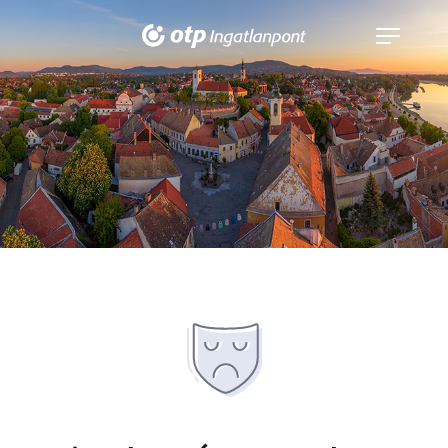
Navigáció
kinyitása