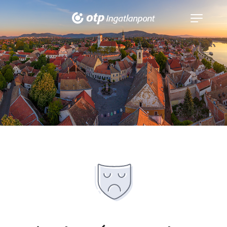
Navigáció
kinyitása