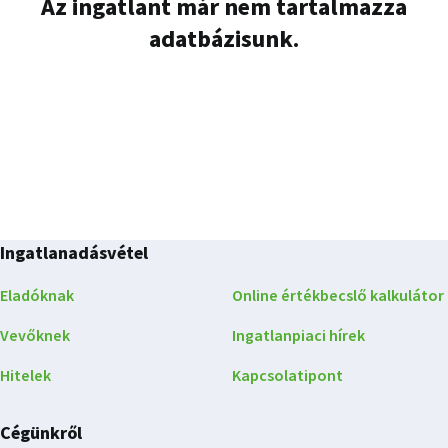
Az ingatlant már nem tartalmazza
adatbázisunk.
Ingatlanadásvétel
Eladóknak
Online értékbecslő kalkulátor
Vevőknek
Ingatlanpiaci hírek
Hitelek
Kapcsolatipont
Cégünkről