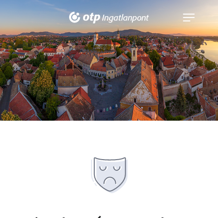
Navigáció
kinyitása