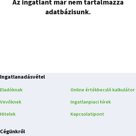
Az ingatlant már nem tartalmazza
adatbázisunk.
Ingatlanadásvétel
Eladóknak
Online értékbecslő kalkulátor
Vevőknek
Ingatlanpiaci hírek
Hitelek
Kapcsolatipont
Cégünkről