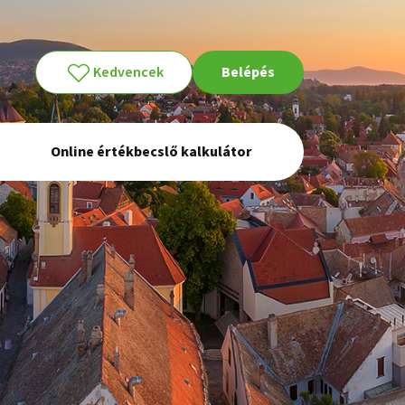
Kedvencek
Belépés
Online értékbecslő kalkulátor