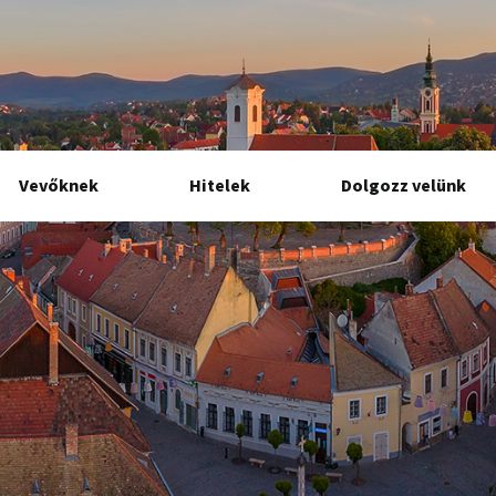
Vevőknek
Hitelek
Dolgozz velünk