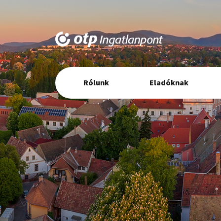
Elsődleges
Rólunk
Eladóknak
navigáció