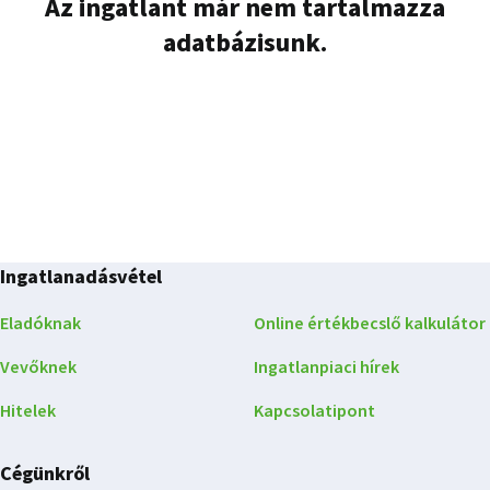
Az ingatlant már nem tartalmazza
adatbázisunk.
Ingatlanadásvétel
Eladóknak
Online értékbecslő kalkulátor
Vevőknek
Ingatlanpiaci hírek
Hitelek
Kapcsolatipont
Cégünkről