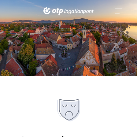
Navigáció
kinyitása