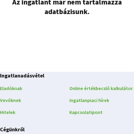
Az ingatlant már nem tartalmazza
adatbázisunk.
Ingatlanadásvétel
Eladóknak
Online értékbecslő kalkulátor
Vevőknek
Ingatlanpiaci hírek
Hitelek
Kapcsolatipont
Cégünkről