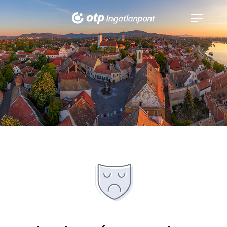
Navigáció
kinyitása