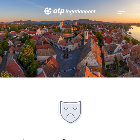
Navigáció
kinyitása