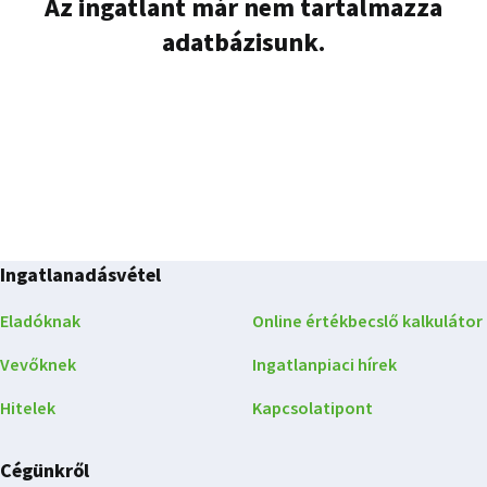
Az ingatlant már nem tartalmazza
adatbázisunk.
Ingatlanadásvétel
Eladóknak
Online értékbecslő kalkulátor
Vevőknek
Ingatlanpiaci hírek
Hitelek
Kapcsolatipont
Cégünkről