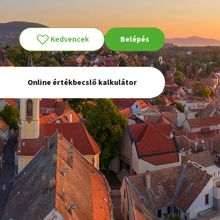
Kedvencek
Belépés
Online értékbecslő kalkulátor