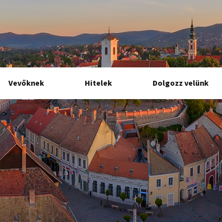
Vevőknek
Hitelek
Dolgozz velünk