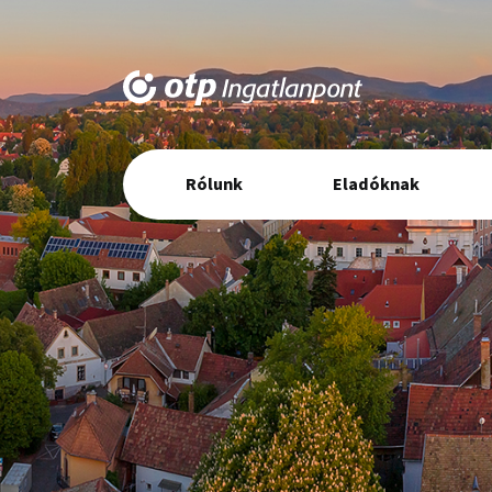
Elsődleges
Rólunk
Eladóknak
navigáció