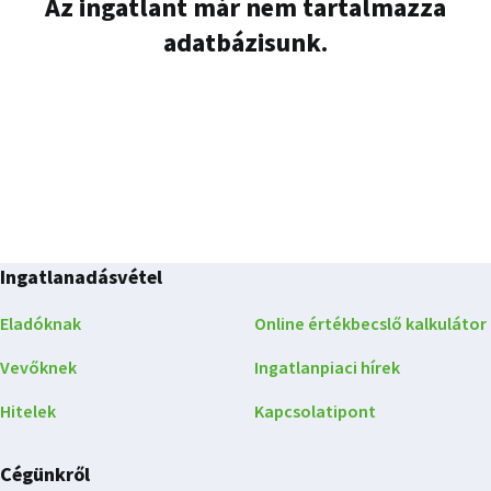
Az ingatlant már nem tartalmazza
adatbázisunk.
Ingatlanadásvétel
Eladóknak
Online értékbecslő kalkulátor
Vevőknek
Ingatlanpiaci hírek
Hitelek
Kapcsolatipont
Cégünkről