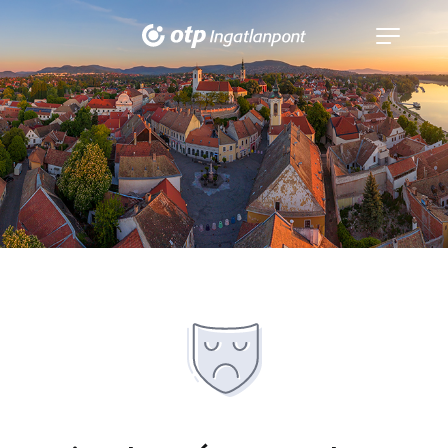
Navigáció
kinyitása