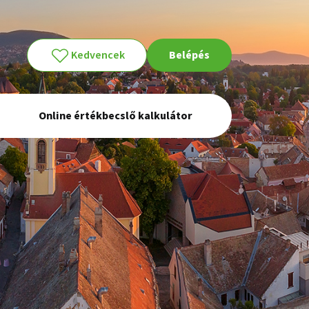
Kedvencek
Belépés
Online értékbecslő kalkulátor