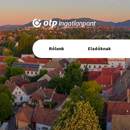
Elsődleges
Rólunk
Eladóknak
navigáció