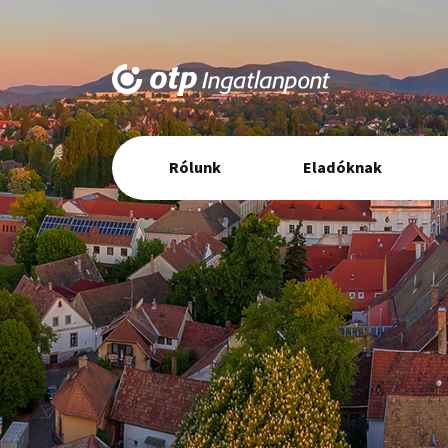
Elsődleges
Rólunk
Eladóknak
navigáció