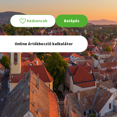
Kedvencek
Belépés
Online értékbecslő kalkulátor