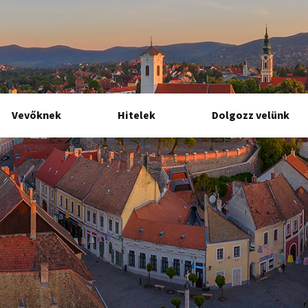
Vevőknek
Hitelek
Dolgozz velünk