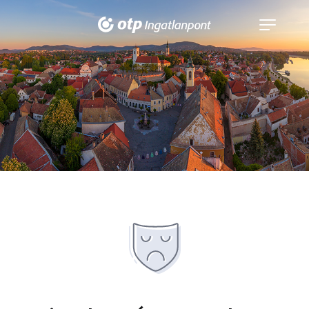
Navigáció
kinyitása