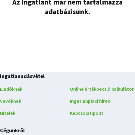
Az ingatlant már nem tartalmazza
adatbázisunk.
Ingatlanadásvétel
Eladóknak
Online értékbecslő kalkulátor
Vevőknek
Ingatlanpiaci hírek
Hitelek
Kapcsolatipont
Cégünkről