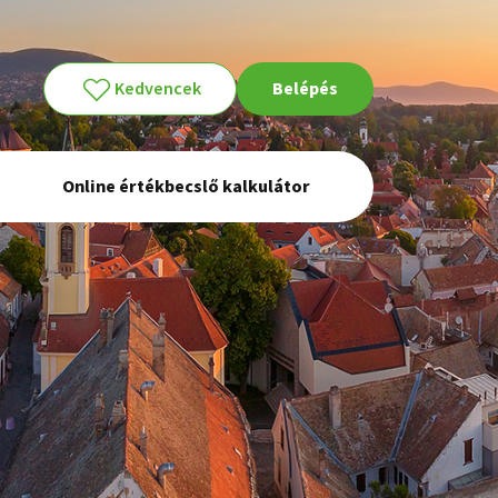
Kedvencek
Belépés
Online értékbecslő kalkulátor