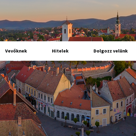
Vevőknek
Hitelek
Dolgozz velünk