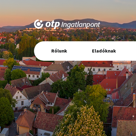
Elsődleges
Rólunk
Eladóknak
navigáció