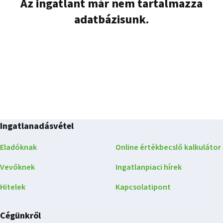
Az ingatlant már nem tartalmazza
adatbázisunk.
Ingatlanadásvétel
Eladóknak
Online értékbecslő kalkulátor
Vevőknek
Ingatlanpiaci hírek
Hitelek
Kapcsolatipont
Cégünkről