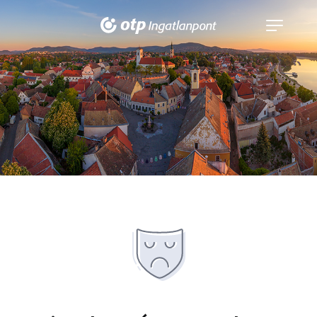
Navigáció
kinyitása