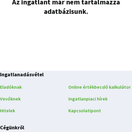
Az ingatlant már nem tartalmazza
adatbázisunk.
Ingatlanadásvétel
Eladóknak
Online értékbecslő kalkulátor
Vevőknek
Ingatlanpiaci hírek
Hitelek
Kapcsolatipont
Cégünkről