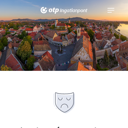
Navigáció
kinyitása