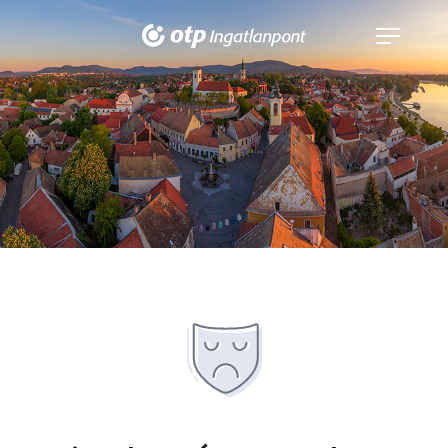
Navigáció
kinyitása