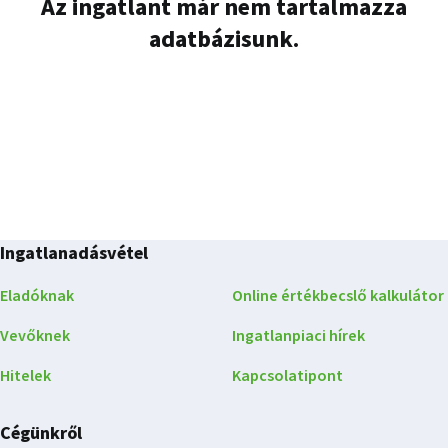
Az ingatlant már nem tartalmazza
adatbázisunk.
Ingatlanadásvétel
Eladóknak
Online értékbecslő kalkulátor
Vevőknek
Ingatlanpiaci hírek
Hitelek
Kapcsolatipont
Cégünkről