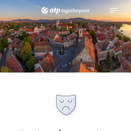
Navigáció
kinyitása