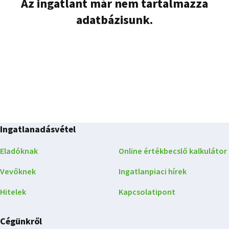
Az ingatlant már nem tartalmazza
adatbázisunk.
Ingatlanadásvétel
Eladóknak
Online értékbecslő kalkulátor
Vevőknek
Ingatlanpiaci hírek
Hitelek
Kapcsolatipont
Cégünkről