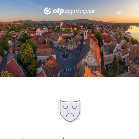
Navigáció
kinyitása