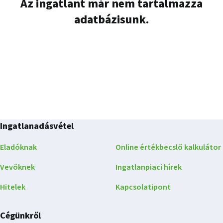
Az ingatlant már nem tartalmazza
adatbázisunk.
Ingatlanadásvétel
Eladóknak
Online értékbecslő kalkulátor
Vevőknek
Ingatlanpiaci hírek
Hitelek
Kapcsolatipont
Cégünkről