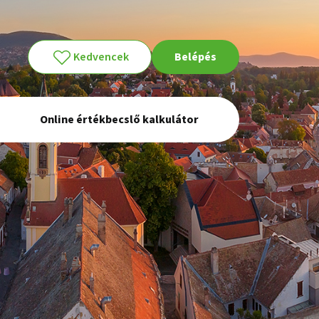
Kedvencek
Belépés
Online értékbecslő kalkulátor