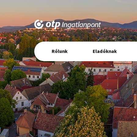
Elsődleges
Rólunk
Eladóknak
navigáció