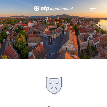
Navigáció
kinyitása