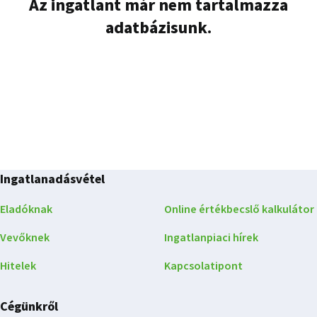
Az ingatlant már nem tartalmazza
adatbázisunk.
Ingatlanadásvétel
Eladóknak
Online értékbecslő kalkulátor
Vevőknek
Ingatlanpiaci hírek
Hitelek
Kapcsolatipont
Cégünkről