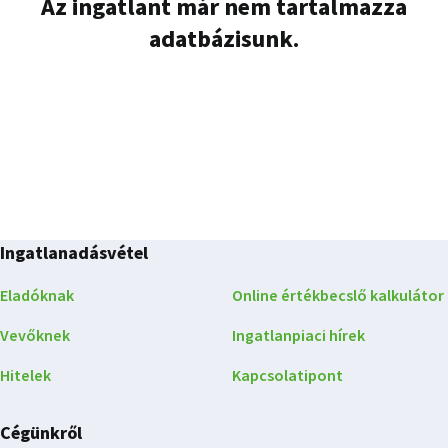
Az ingatlant már nem tartalmazza
adatbázisunk.
Ingatlanadásvétel
Eladóknak
Online értékbecslő kalkulátor
Vevőknek
Ingatlanpiaci hírek
Hitelek
Kapcsolatipont
Cégünkről