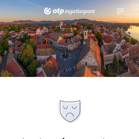
Navigáció
kinyitása