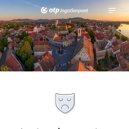
Navigáció
kinyitása