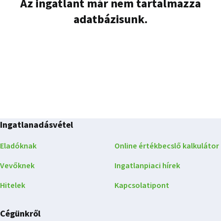
Az ingatlant már nem tartalmazza
adatbázisunk.
Ingatlanadásvétel
Eladóknak
Online értékbecslő kalkulátor
Vevőknek
Ingatlanpiaci hírek
Hitelek
Kapcsolatipont
Cégünkről