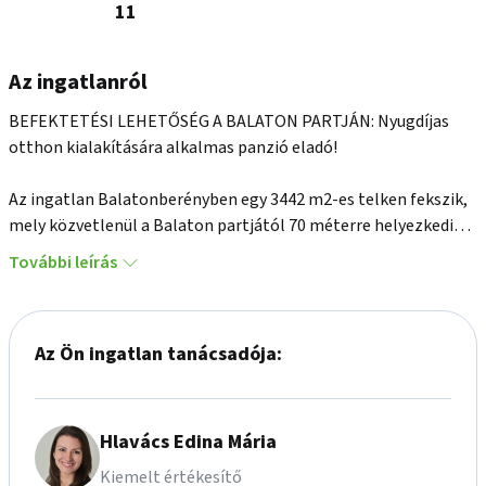
11
Az ingatlanról
BEFEKTETÉSI LEHETŐSÉG A BALATON PARTJÁN: Nyugdíjas 
otthon kialakítására alkalmas panzió eladó!

Az ingatlan Balatonberényben egy 3442 m2-es telken fekszik, 
mely közvetlenül a Balaton partjától 70 méterre helyezkedik 
el, egy csendes, nyugalmas utcában.

További leírás
Az ingatlan főbb jellemzői:

- 750 m2-es épület, amelyben jelenleg egy panzió és étterem 
Az Ön ingatlan tanácsadója:
működik.

- 2020-ban teljes körű felújítás során cserélték a víz, villany, 
gáz, csatorna csöveit és vezetékeit, illetve az épület 
szerkezetét és infrastruktúráját előkészítették egy további 
Hlavács Edina Mária
emelet ráépítésére.

Kiemelt értékesítő