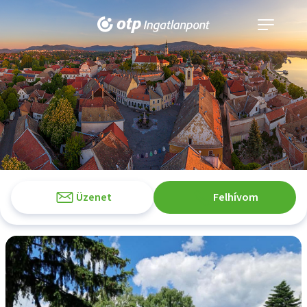
Navigáció
kinyitása
Üzenet
Felhívom