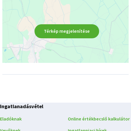
Térkép megjelenítése
Ingatlanadásvétel
Eladóknak
Online értékbecslő kalkulátor
Vevőknek
Ingatlanpiaci hírek