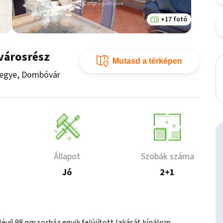
+17 fotó
városrész
Mutasd a térképen
rmegye, Dombóvár
Állapot
Szobák száma
Jó
2+1
vő 98 nm sorház egyik felújított lakását kínálom 