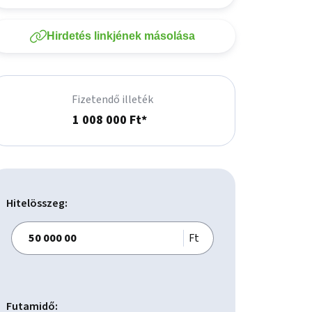
Hirdetés linkjének másolása
Fizetendő illeték
1 008 000 Ft*
Hitelösszeg:
Ft
Futamidő: