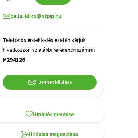
balla.ildiko@otpip.hu
Telefonos érdeklődés esetén kérjük
hivatkozzon az alábbi referenciaszámra:
M294126
Üzenet küldése
Hirdetés mentése
Hirdetés megosztása