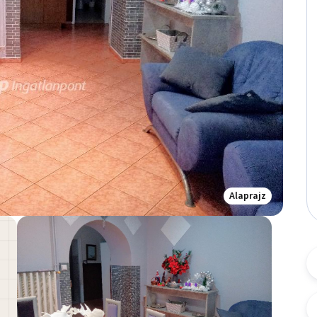
Alaprajz