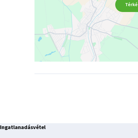
Térké
Ingatlanadásvétel