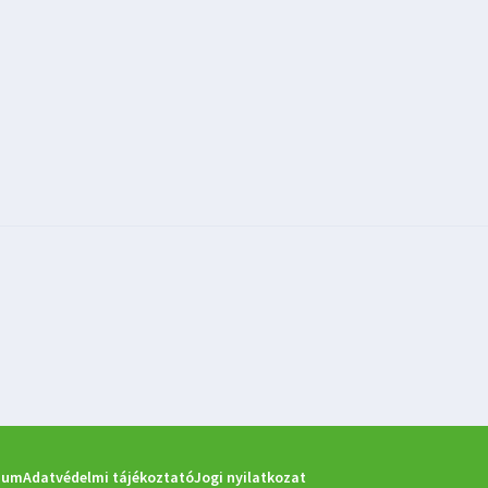
zum
Adatvédelmi tájékoztató
Jogi nyilatkozat