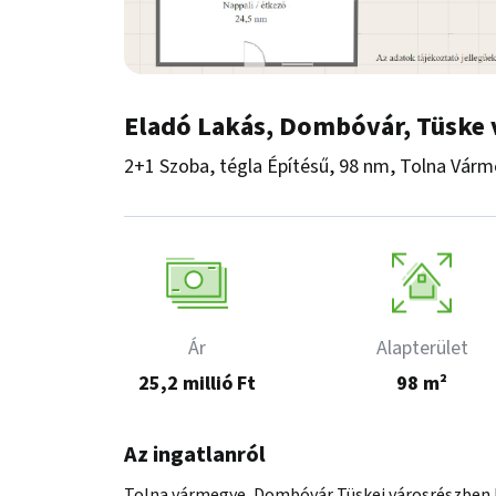
Eladó Lakás, Dombóvár, Tüske 
2+1 Szoba, tégla Építésű, 98 nm, Tolna Vá
Ár
Alapterület
25,2 millió Ft
98 m²
Az ingatlanról
Tolna vármegye, Dombóvár Tüskei városrészben lé