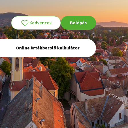
Kedvencek
Belépés
Online értékbecslő kalkulátor