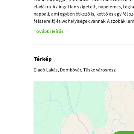
eladásra. Az ingatlan szigetelt, napelemes, tégla
nappali, ami egyben étkező is, kettő és egy fél s
felszerelt) és wc helyiségek vannak. A szobák lami
melegét gáz-cirkó biztosítja, a meleg vizet villan
További leírás
kerti faház található. A beköltözhető állapotban 
érdekli Dombóvár kb. 10 km körzetében. 

Az energetikai tanúsítványt legkésőbb az adásvétel
Az ingatlan közelében buszmegálló, Lidl, horgás
Térkép
elérhető. Az OTP Ingatlanpont teljes körű ügyinté
Eladó Lakás, Dombóvár, Tüske városrész
Bank hátterével a kiválasztott ingatlan finansz
díjmentes ügyintézést biztosítunk. Amennyiben a 
szeretné személyesen megtekinteni, kérem, hív