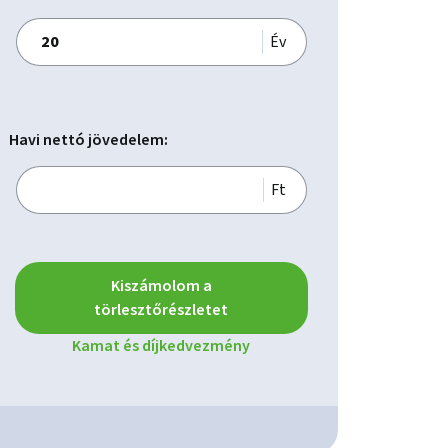
Év
Havi nettó jövedelem:
Ft
Kiszámolom a
törlesztőrészletet
Kamat és díjkedvezmény