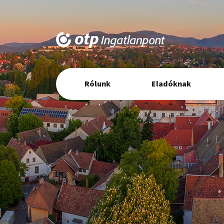
Elsődleges
Rólunk
Eladóknak
navigáció