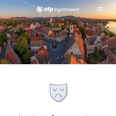
Navigáció
kinyitása