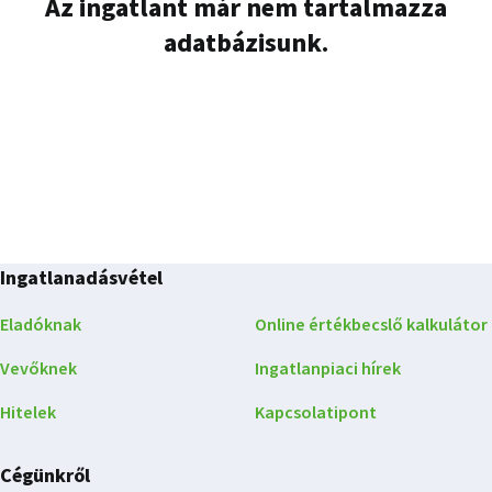
Az ingatlant már nem tartalmazza
adatbázisunk.
Ingatlanadásvétel
Eladóknak
Online értékbecslő kalkulátor
Vevőknek
Ingatlanpiaci hírek
Hitelek
Kapcsolatipont
Cégünkről