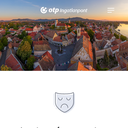
Navigáció
kinyitása