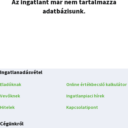
Az ingatlant már nem tartalmazza
adatbázisunk.
Ingatlanadásvétel
Eladóknak
Online értékbecslő kalkulátor
Vevőknek
Ingatlanpiaci hírek
Hitelek
Kapcsolatipont
Cégünkről