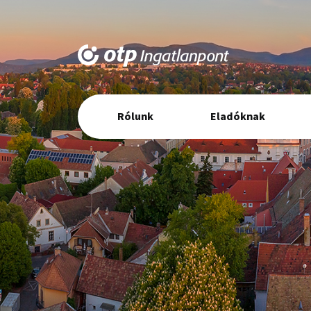
Elsődleges
Rólunk
Eladóknak
navigáció