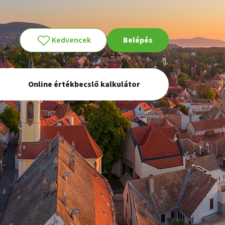
Kedvencek
Belépés
Online értékbecslő kalkulátor