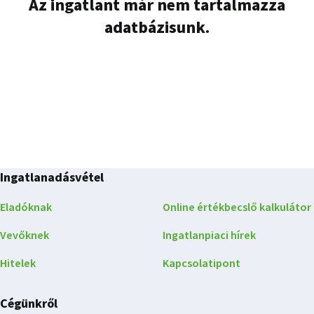
Az ingatlant már nem tartalmazza
adatbázisunk.
Ingatlanadásvétel
Eladóknak
Online értékbecslő kalkulátor
Vevőknek
Ingatlanpiaci hírek
Hitelek
Kapcsolatipont
Cégünkről