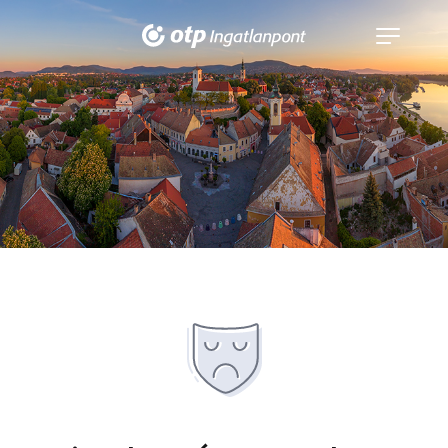
Navigáció
kinyitása