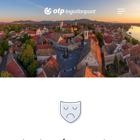
Navigáció
kinyitása