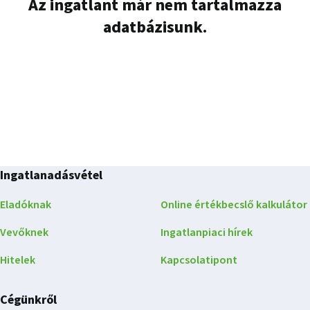
Az ingatlant már nem tartalmazza
adatbázisunk.
Ingatlanadásvétel
Eladóknak
Online értékbecslő kalkulátor
Vevőknek
Ingatlanpiaci hírek
Hitelek
Kapcsolatipont
Cégünkről