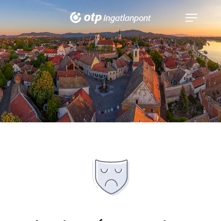
Navigáció
kinyitása