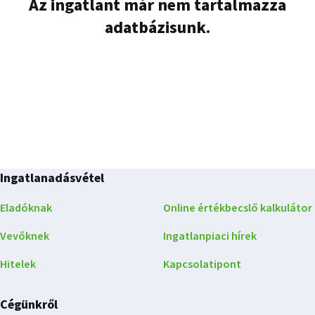
Az ingatlant már nem tartalmazza
adatbázisunk.
Ingatlanadásvétel
Eladóknak
Online értékbecslő kalkulátor
Vevőknek
Ingatlanpiaci hírek
Hitelek
Kapcsolatipont
Cégünkről