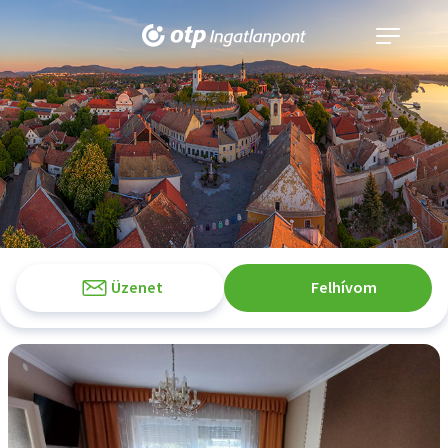
Navigáció
kinyitása
Üzenet
Felhívom