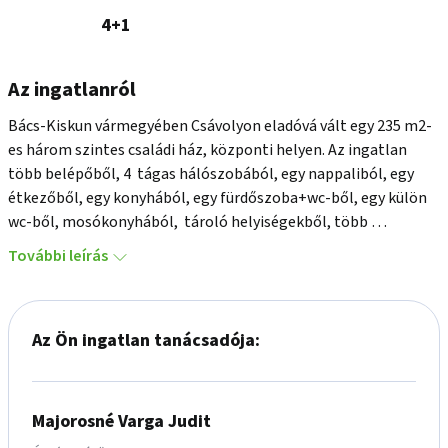
4+1
Az ingatlanról
Bács-Kiskun vármegyében Csávolyon eladóvá vált egy 235 m2-
es három szintes családi ház, központi helyen. Az ingatlan 
több belépőből, 4  tágas hálószobából, egy nappaliból, egy 
étkezőből, egy konyhából, egy fürdőszoba+wc-ből, egy külön 
wc-ből, mosókonyhából,  tároló helyiségekből, több 
közlekedőből, kazánházból, szuterénból, egy bónusz 
További leírás
helyiségből és egy boros pincéből áll. Az emeleten található 
egy 6,2 m2-es erkély is. A házban található klíma, a fűtés pedig 
igény szerint gázkazánnal, klímával és cserépkályhával is 
Az Ön ingatlan tanácsadója:
egyaránt megoldható. A vizet gázkazán melegíti. A telek 
mérete 599 m2, amelyen találhatóak még tároló helyiségek és 
egy dupla garázs. Az udvar részben térkövezett, szépen 
parkosított. Parkolási lehetőségre az utcán, a garázsban és az 
Majorosné Varga Judit
udvaron is lehetőség van. A ház az udvaron keresztül és 