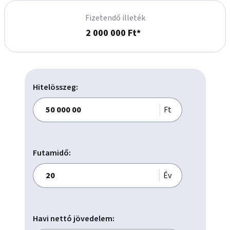
Fizetendő illeték
2 000 000 Ft*
Hitelösszeg:
Ft
Futamidő:
Év
Havi nettó jövedelem: