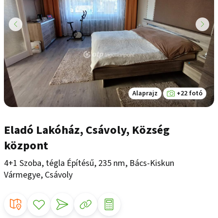
Alaprajz
+22 fotó
Eladó Lakóház, Csávoly, Község
központ
4+1 Szoba, tégla Építésű, 235 nm, Bács-Kiskun
Vármegye, Csávoly