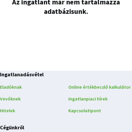
Az ingatlant már nem tartalmazza
adatbázisunk.
Ingatlanadásvétel
Eladóknak
Online értékbecslő kalkulátor
Vevőknek
Ingatlanpiaci hírek
Hitelek
Kapcsolatipont
Cégünkről