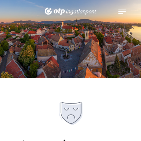
Navigáció
kinyitása